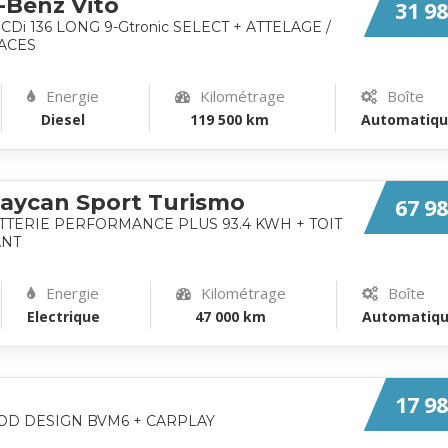
-Benz Vito
31 98
14 CDi 136 LONG 9-Gtronic SELECT + ATTELAGE /
LACES
Energie
Kilométrage
Boîte
Diesel
119 500 km
Automatiq
aycan Sport Turismo
67 98
ATTERIE PERFORMANCE PLUS 93.4 KWH + TOIT
ANT
Energie
Kilométrage
Boîte
Electrique
47 000 km
Automatiq
17 98
 COD DESIGN BVM6 + CARPLAY