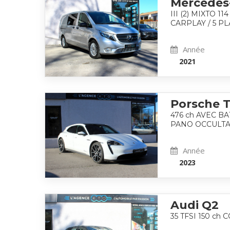
Mercedes
III (2) MIXTO 1
CARPLAY / 5 P
Année
2021
Porsche T
476 ch AVEC B
PANO OCCULT
Année
2023
Audi Q2
35 TFSI 150 ch