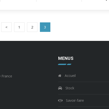
<
1
2
3
MENUS
Accueil
0 France
Stock
Savoir-faire