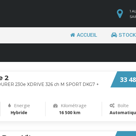
1 
SA
ACCUEIL
STOCK
e 2
33 48
TOURER 230e XDRIVE 326 ch M SPORT DKG7 +
Energie
Kilométrage
Boîte
Hybride
16 500 km
Automatiq