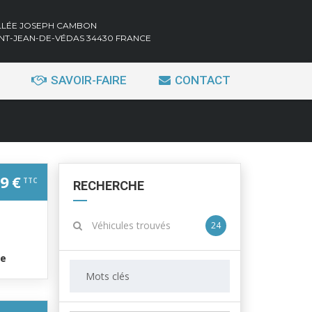
ALLÉE JOSEPH CAMBON
INT-JEAN-DE-VÉDAS 34430 FRANCE
SAVOIR-FAIRE
CONTACT
9 €
TTC
RECHERCHE
Véhicules trouvés
24
ue