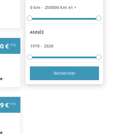
ANNÉE
0 €
TTC
Rechercher
ue
9 €
TTC
ue