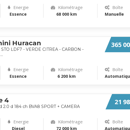
Energie
Kilométrage
Boîte
Essence
68 000 km
Manuelle
ini Huracan
365 00
-2 STO LDF7 - VERDE CITREA - CARBON -
..
Energie
Kilométrage
Boîte
Essence
6 200 km
Automatiq
e 4
21 98
d 2.0 d 184 ch BVA8 SPORT + CAMERA
Energie
Kilométrage
Boîte
Diesel
72 000 km
Automatiq