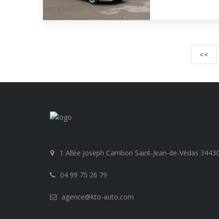
<<
1 Allée Joseph Cambon Saint-Jean-de-Védas 3443
04 99 75 26 79
agence@kto-auto.com