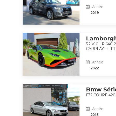
Année
2019
Lamborgh
5.2 V10 LP 640
CARPLAY - LIFT .
Année
2022
Bmw Séri
F32 COUPE 420
Année
2015