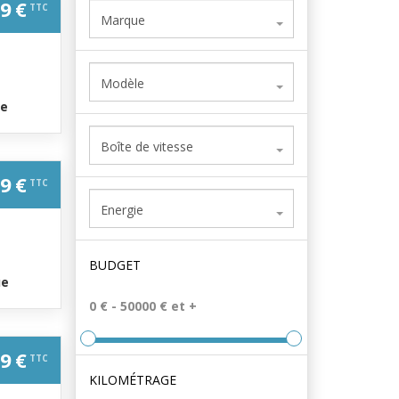
9 €
TTC
Marque
Modèle
ue
Boîte de vitesse
9 €
TTC
Energie
BUDGET
ue
9 €
TTC
KILOMÉTRAGE