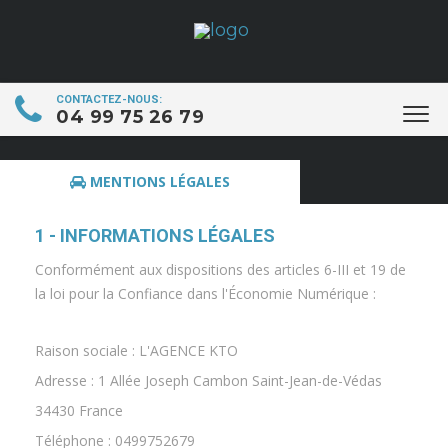
CONTACTEZ-NOUS:
04 99 75 26 79
MENTIONS LÉGALES
1 - INFORMATIONS LÉGALES
Conformément aux dispositions des articles 6-III et 19 de
la loi pour la Confiance dans l'Économie Numérique :
Raison sociale : L'AGENCE KTO
Adresse : 1 Allée Joseph Cambon Saint-Jean-de-Védas
34430 France
Téléphone : 0499752679