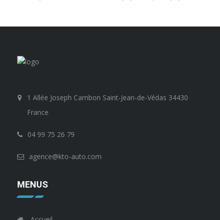
1 Allée Joseph Cambon Saint-Jean-de-Védas 34430
France
04 99 75 26 79
agence@kto-auto.com
MENUS
Accueil